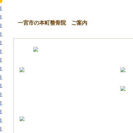
月
月
一宮市の本町整骨院 ご案内
月
月
月
月
月
月
月
月
月
月
月
月
月